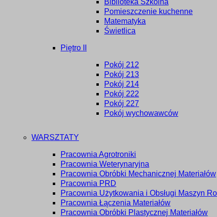
Biblioteka Szkolna
Pomieszczenie kuchenne
Matematyka
Świetlica
Piętro II
Pokój 212
Pokój 213
Pokój 214
Pokój 222
Pokój 227
Pokój wychowawców
WARSZTATY
Pracownia Agrotroniki
Pracownia Weterynaryjna
Pracownia Obróbki Mechanicznej Materiałów
Pracownia PRD
Pracownia Użytkowania i Obsługi Maszyn Ro
Pracownia Łączenia Materiałów
Pracownia Obróbki Plastycznej Materiałów