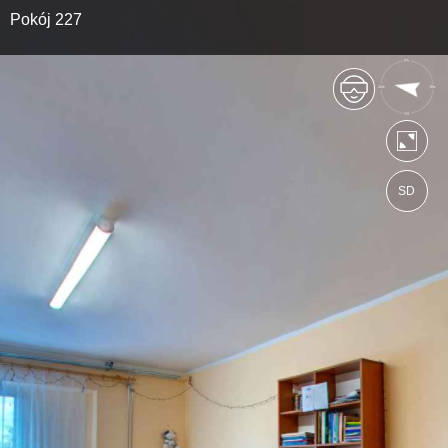
Pokój 227
SD
https://zsckrsejny.wkraj.pl
Mapa serwisu