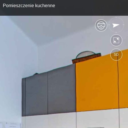
Pomieszczenie kuchenne
SD
https://zsckrsejny.wkraj.pl
Mapa serwisu