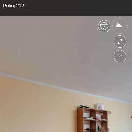
Pokój 212
SD
https://zsckrsejny.wkraj.pl
Mapa serwisu