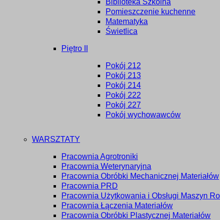
Biblioteka Szkolna
Pomieszczenie kuchenne
Matematyka
Świetlica
Piętro II
Pokój 212
Pokój 213
Pokój 214
Pokój 222
Pokój 227
Pokój wychowawców
WARSZTATY
Pracownia Agrotroniki
Pracownia Weterynaryjna
Pracownia Obróbki Mechanicznej Materiałów
Pracownia PRD
Pracownia Użytkowania i Obsługi Maszyn Ro
Pracownia Łączenia Materiałów
Pracownia Obróbki Plastycznej Materiałów