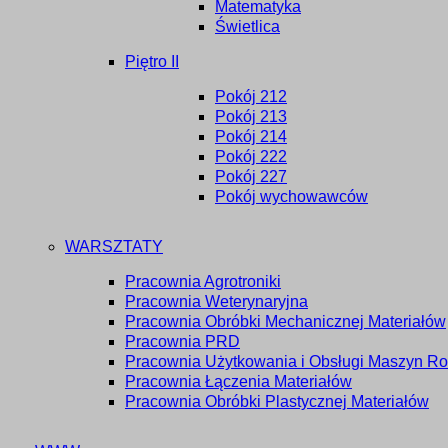
Matematyka
Świetlica
Piętro II
Pokój 212
Pokój 213
Pokój 214
Pokój 222
Pokój 227
Pokój wychowawców
WARSZTATY
Pracownia Agrotroniki
Pracownia Weterynaryjna
Pracownia Obróbki Mechanicznej Materiałów
Pracownia PRD
Pracownia Użytkowania i Obsługi Maszyn Ro
Pracownia Łączenia Materiałów
Pracownia Obróbki Plastycznej Materiałów