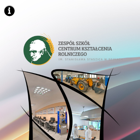
https://zsckrsejny.wkraj.pl
Mapa serwisu